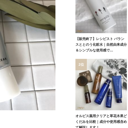
【販売終了】レシピスト バラン
スととのう化粧水｜自然由来成分
＆シンプルな使用感で…
2位
オルビス薬用クリアと草花木果ど
くだみを比較｜成分や使用感含め
て解説します！