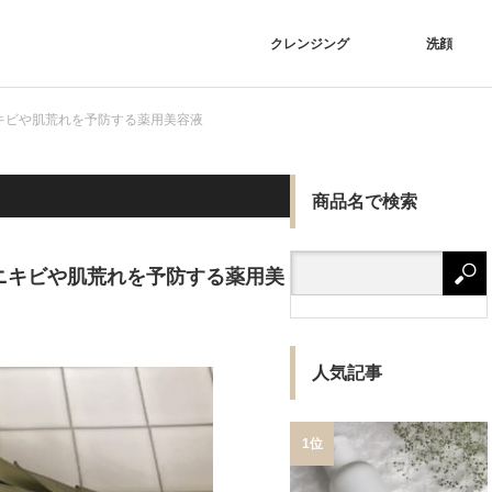
クレンジング
洗顔
キビや肌荒れを予防する薬用美容液
商品名で検索
ニキビや肌荒れを予防する薬用美
人気記事
1位