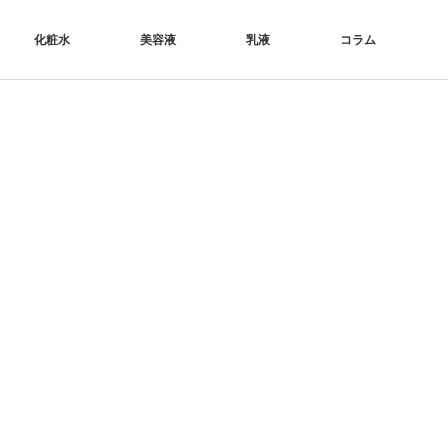
化粧水
美容液
乳液
コラム